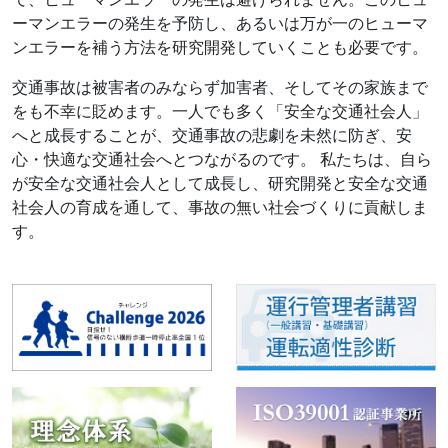
4月2日
2024年
ーマンエラーの発生を予防し、あるいは万が一のヒューマ
プレスリリース（翠明荘（旧高谷家別邸）の譲渡に
ンエラーを補う方法を研究開発していくことも必要です。
ついて）
2月8日
2024年
交通事故は被害者のみならず加害者、そしてその家族まで
令和６年能登半島地震 罹災者支援制度について
をも不幸に貶めます。一人でも多く「安全な交通社会人」
へと成長することが、交通事故の悲劇を未然に防ぎ、安
7月26日
2023年
心・快適な交通社会へとつながるのです。 私たちは、自ら
プレスリリース（テールゲートリフター特別教育 講
が安全な交通社会人として成長し、研究開発と安全な交通
習の開始について）
社会人の育成を通して、事故の無い社会づくりに貢献しま
6月25日
2023年
す。
プレスリリース（2023年信号のない横断歩道青森県
３市の停止率 調査結果）
5月26日
2023年
お問い合わせ・資料請求の一時的な利用制限につい
て
4月11日
2023年
プレスリリース（ドローン操縦国家ライセンス 講習
の開始について）