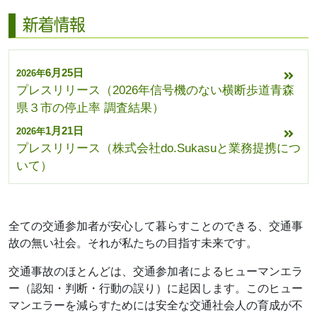
新着情報
6月25日
2026年
プレスリリース（2026年信号機のない横断歩道青森
県３市の停止率 調査結果）
1月21日
2026年
プレスリリース（株式会社do.Sukasuと業務提携につ
いて）
8月21日
2025年
プレスリリース（寄付型自動販売機設置の感謝状贈
呈式）
全ての交通参加者が安心して暮らすことのできる、交通事
故の無い社会。それが私たちの目指す未来です。
6月25日
2025年
プレスリリース（2025年信号機のない横断歩道青森
交通事故のほとんどは、交通参加者によるヒューマンエラ
県３市の停止率 調査結果）
ー（認知・判断・行動の誤り）に起因します。このヒュー
3月13日
マンエラーを減らすためには安全な交通社会人の育成が不
2025年