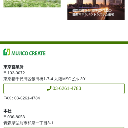
4月6日
2023年
罹災者支援制度終了のお知らせ
12月16日
2022年
適格請求書発行事業者登録のお知らせ
9月8日
2022年
新型コロナウイルス感染者の公表について
6月23日
2022年
プレスリリース（2022年信号のない横断歩道青森県
東京営業所
３市の停止率 調査結果）
〒102-0072
6月15日
2022年
東京都千代田区飯田橋1-7-4
九段MSCビル 301
プレスリリース（新 CM 放映のお知らせ）
03-6261-4783
3月30日
2022年
FAX : 03-6261-4784
プレスリリース（配信型VR学習サービス「まなVR
クラウド」を活用した新たな交通安全講習プログラ
本社
ム等の提供について）
〒036-8053
青森県弘前市和泉一丁目3-1