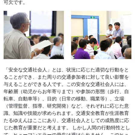
プレスリリース（視野診断機体験会の開催につい
可欠です。
て）
11月12日
2024年
プレスリリース（交通安全教室の開催について 及
び 寄附贈呈及び感謝状贈呈式について）
10月31日
2024年
プレスリリース（地方版図柄入りナンバープレート
寄付金活用事業の交付決定及び贈呈式の開催につい
て）
「安全な交通社会人」とは、状況に応じた適切な行動をと
7月12日
ることができ、また周りの交通参加者に対して良い影響を
2024年
令和6年能登半島地震 義援金贈呈式について
与えることができる人です。この安全な交通社会人には、
年齢層（幼児からお年寄りまで）や参加の形態（歩行、自
7月4日
2024年
転車、自動車等）、目的（日常の移動、職業等）、立場
青森県SDGs取組宣言事業者登録のお知らせ
（管理監督、指導、研究開発）など、それぞれに応じた意
6月25日
2024年
識、知識や技能が求められます。交通安全教育が生涯教育
プレスリリース（2024年信号機のない横断歩道青森
たるゆえんはここにあり、交通社会人としての成熟度に応
県３市の停止率 調査結果）
じた教育が重要だと考えます。 しかし人間の行動特性とし
て、ヒューマンエラーの発生は避けられません。このヒュ